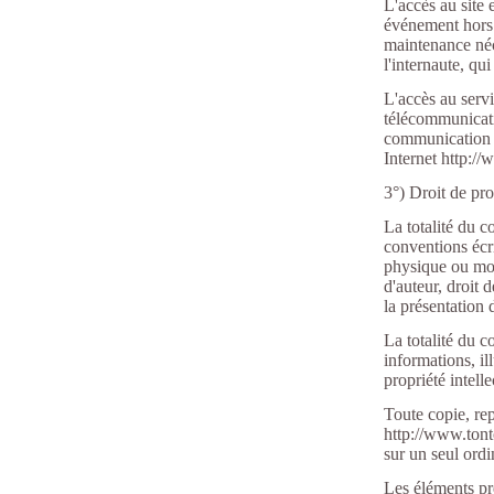
L'accès au site 
événement hors 
maintenance néc
l'internaute, qui
L'accès au servi
télécommunicati
communication ut
Internet http:/
3°) Droit de pro
La totalité du c
conventions écr
physique ou mora
d'auteur, droit
la présentation 
La totalité du 
informations, ill
propriété intelle
Toute copie, rep
http://www.tonto
sur un seul ordi
Les éléments pré