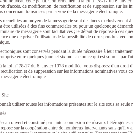
 du nouveau code pénal. Conformément à la loi n° 78-17 du 6 janvier
oit d'accès, de modification, de rectification et de suppression sur les i
s concernant transmises par la voie de la messagerie électronique.
s recueillies au moyen de la messagerie sont destinées exclusivement à
ent être utilisées à des fins commerciales ou pour un quelconque démarc
mulaire de messagerie sont facultatives ; le défaut de réponse à ces que
ence que de priver l'utilisateur de la possibilité de correspondre avec 
onique.
ectroniques sont conservés pendant la durée nécessaire à leur traitement
omprise entre quelques jours et six mois selon ce qui est soumis par l'ut
la loi n° 78-17 du 6 janvier 1978 modifiée, vous disposez d'un droit d
 rectification et de suppression sur les informations nominatives vous c
la messagerie électronique
 Site
onnaît utiliser toutes les informations présentes sur le site sous sa seule 
ités
 réseau ouvert et constitué par l'inter-connexion de réseaux hétérogènes
epose sur la coopération entre de nombreux intervenants sans qu'il y ai