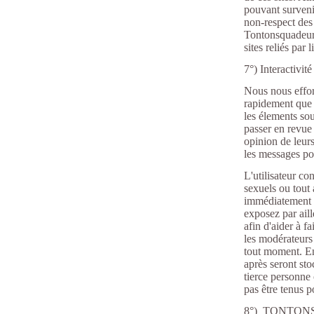
pouvant survenir 
non-respect des 
Tontonsquadeurs6
sites reliés par
7°) Interactivit
Nous nous effor
rapidement que p
les élements sou
passer en revue
opinion de leurs
les messages po
L'utilisateur co
sexuels ou tout 
immédiatement d
exposez par aill
afin d'aider à f
les modérateurs 
tout moment. En 
après seront st
tierce personne
pas être tenus p
8°) TONTO