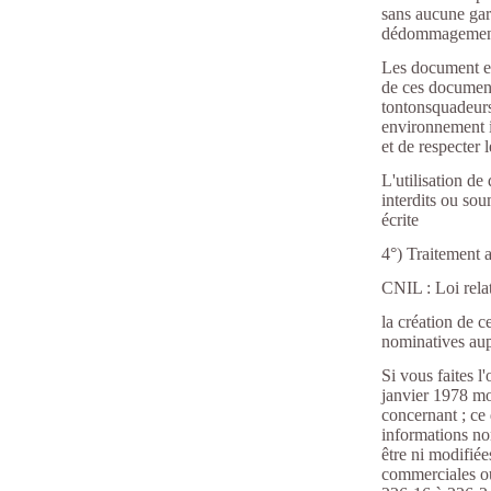
sans aucune gara
dédommagemen
Les document ext
de ces documents
tontonsquadeurs6
environnement i
et de respecter l
L'utilisation d
interdits ou so
écrite
4°) Traitement 
CNIL : Loi relat
la création de c
nominatives aup
Si vous faites l
janvier 1978 mod
concernant ; ce 
informations no
être ni modifiée
commerciales ou