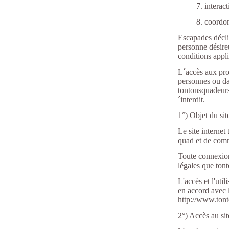
7. interacti
8. coordon
Escapades déclin
personne désireu
conditions appli
L´accès aux produ
personnes ou dan
tontonsquadeurs6
´interdit.
1°) Objet du si
Le site interne
quad et de com
Toute connexion
légales que ton
L'accès et l'uti
en accord avec l
http://www.ton
2°) Accès au sit