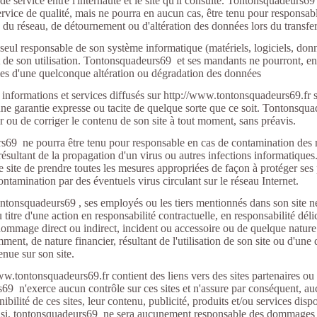
 de service entre l'internaute et le site qu'il consulte. Tontonsquadeurs
ervice de qualité, mais ne pourra en aucun cas, être tenu pour responsab
é du réseau, de détournement ou d'altération des données lors du transfer
 seul responsable de son système informatique (matériels, logiciels, don
et de son utilisation. Tontonsquadeurs69 et ses mandants ne pourront, en
es d'une quelconque altération ou dégradation des données
informations et services diffusés sur http://www.tontonsquadeurs69.fr 
une garantie expresse ou tacite de quelque sorte que ce soit. Tontonsqu
r ou de corriger le contenu de son site à tout moment, sans préavis.
69 ne pourra être tenu pour responsable en cas de contamination des m
résultant de la propagation d'un virus ou autres infections informatiques.
 ce site de prendre toutes les mesures appropriées de façon à protéger se
contamination par des éventuels virus circulant sur le réseau Internet.
ntonsquadeurs69 , ses employés ou les tiers mentionnés dans son site ne
 titre d'une action en responsabilité contractuelle, en responsabilité déli
dommage direct ou indirect, incident ou accessoire ou de quelque nature q
ment, de nature financier, résultant de l'utilisation de son site ou d'un
enue sur son site.
ww.tontonsquadeurs69.fr contient des liens vers des sites partenaires ou 
69 n'exerce aucun contrôle sur ces sites et n'assure par conséquent, au
nibilité de ces sites, leur contenu, publicité, produits et/ou services disp
insi, tontonsquadeurs69 ne sera aucunement responsable des dommages d