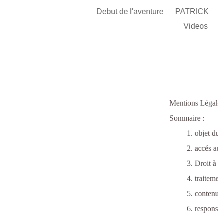
Debut de l'aventure
PATRICK
Videos
Mentions Léga
Sommaire :
1. objet du 
2. accés au 
3. Droit à la 
4. traitement 
5. contenu d
6. responsab