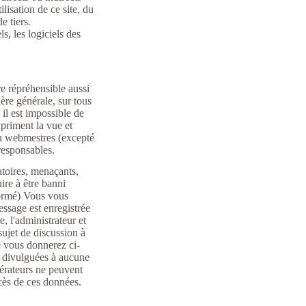
ilisation de ce site, du
e tiers.
, les logiciels des
e répréhensible aussi
ère générale, sur tous
 il est impossible de
priment la vue et
 ou webmestres (excepté
responsables.
atoires, menaçants,
ire à être banni
formé) Vous vous
essage est enregistrée
, l'administrateur et
sujet de discussion à
ue vous donnerez ci-
t divulguées à aucune
dérateurs ne peuvent
ccès de ces données.