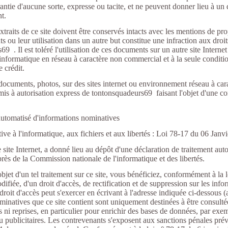
ntie d'aucune sorte, expresse ou tacite, et ne peuvent donner lieu à un
t.
raits de ce site doivent être conservés intacts avec les mentions de pro
 ou leur utilisation dans un autre but constitue une infraction aux droit
9 . Il est toléré l'utilisation de ces documents sur un autre site Interne
nformatique en réseau à caractère non commercial et à la seule conditio
e crédit.
e documents, photos, sur des sites internet ou environnement réseau à ca
umis à autorisation express de tontonsquadeurs69 faisant l'objet d'une c
automatisé d'informations nominatives
ive à l'informatique, aux fichiers et aux libertés : Loi 78-17 du 06 Jan
e site Internet, a donné lieu au dépôt d'une déclaration de traitement au
rès de la Commission nationale de l'informatique et des libertés.
'objet d'un tel traitement sur ce site, vous bénéficiez, conformément à la 
ifiée, d'un droit d'accès, de rectification et de suppression sur les inf
droit d'accès peut s'exercer en écrivant à l'adresse indiquée ci-dessous (
minatives que ce site contient sont uniquement destinées à être consulté
s ni reprises, en particulier pour enrichir des bases de données, par exem
 publicitaires. Les contrevenants s'exposent aux sanctions pénales prévu