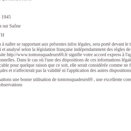
i 1945
s sur Saône
OVH
u à naître se rapportant aux présentes infos légales, sera porté devant le 
 et analysé selon la législation française indépendamment des règles de c
 site http://www.tontonsquadeurs69.fr signifie votre accord express à l'a
ionnelles. Dans le cas où l'une des dispositions de ces informations légale
cable pour quelque raison que ce soit, elle serait considérée comme ne f
les et n'affecterait pas la validité ni l'application des autres disposition
itons une bonne utilisation de tontonsquadeurs69 , une excellente cons
 observations