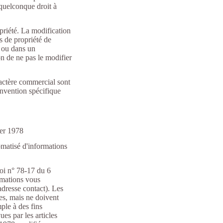
 quelconque droit à
priété. La modification
s de propriété de
t ou dans un
n de ne pas le modifier
ractère commercial sont
onvention spécifique
vier 1978
tomatisé d'informations
loi n° 78-17 du 6
ormations vous
adresse contact). Les
es, mais ne doivent
ple à des fins
es par les articles