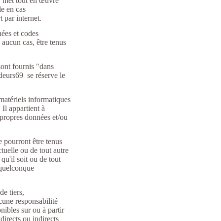
69 met tout en œuvre
le en cas
t par internet.
nées et codes
 aucun cas, être tenus
sont fournis "dans
adeurs69 se réserve le
atériels informatiques
 Il appartient à
s propres données et/ou
 pourront être tenus
ctuelle ou de tout autre
u'il soit ou de tout
e quelconque
de tiers,
cune responsabilité
onibles sur ou à partir
irects ou indirects