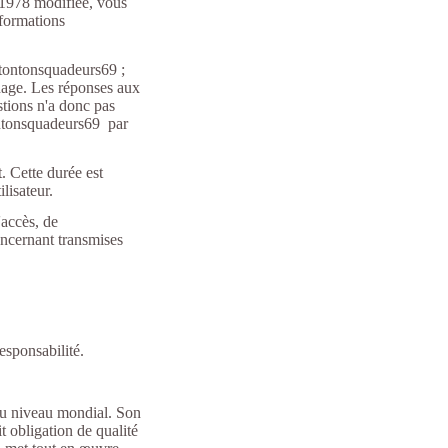
 1978 modifiée, vous
nformations
 tontonsquadeurs69 ;
hage. Les réponses aux
stions n'a donc pas
tontonsquadeurs69 par
. Cette durée est
ilisateur.
'accès, de
oncernant transmises
responsabilité.
 au niveau mondial. Son
t obligation de qualité