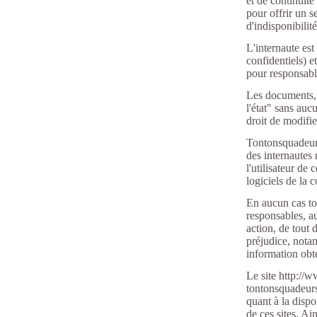
et de continuité
pour offrir un s
d'indisponibilit
L'internaute est
confidentiels) 
pour responsabl
Les documents, 
l'état" sans auc
droit de modifie
Tontonsquadeurs
des internautes 
l'utilisateur de
logiciels de la 
En aucun cas to
responsables, au
action, de tout 
préjudice, notam
information obt
Le site http://w
tontonsquadeurs
quant à la dispo
de ces sites. A