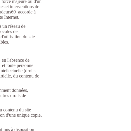
de force majeure ou d'un
s et interventions de
uadeurs69 accorde à
te Internet.
 à un réseau de
tocoles de
'utilisation du site
ibles.
, en l'absence de
 et toute personne
ntellectuelle (droits
rtielle, du contenu de
tamment données,
autres droits de
du contenu du site
tion d'une unique copie,
nt mis à disposition