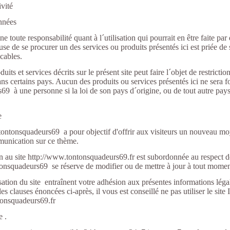
vité
nées
e toute responsabilité quant à l´utilisation qui pourrait en être faite pa
se de se procurer un des services ou produits présentés ici est priée de
cables.
its et services décrits sur le présent site peut faire l´objet de restrictio
s certains pays. Aucun des produits ou services présentés ici ne sera f
9 à une personne si la loi de son pays d´origine, ou de tout autre pays 
te
t tontonsquadeurs69 a pour objectif d'offrir aux visiteurs un nouveau mo
munication sur ce thème.
 au site http://www.tontonsquadeurs69.fr est subordonnée au respect de
tonsquadeurs69 se réserve de modifier ou de mettre à jour à tout momen
lisation du site entraînent votre adhésion aux présentes informations léga
es clauses énoncées ci-après, il vous est conseillé ne pas utiliser le site 
tonsquadeurs69.fr
e .