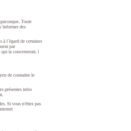
r quiconque. Toute
 s´informer des
ns à l´égard de certaines
ourni par
qui la concernerait, l
yen de connaitre le
s présentes infos
t.
les. Si vous n'étiez pas
Internet