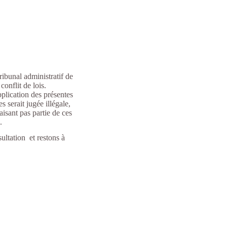
tribunal administratif de
onflit de lois.
pplication des présentes
s serait jugée illégale,
aisant pas partie de ces
s.
ultation et restons à