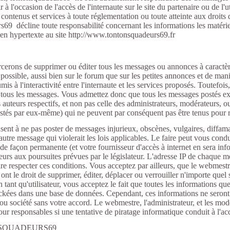
à l'occasion de l'accès de l'internaute sur le site du partenaire ou de l'ut
contenus et services à toute réglementation ou toute atteinte aux droits d
9 décline toute responsabilité concernant les informations les matériels
 lien hypertexte au site http://www.tontonsquadeurs69.fr
é
cerons de supprimer ou éditer tous les messages ou annonces à caractèr
ossible, aussi bien sur le forum que sur les petites annonces et de mani
mis à l'interactivité entre l'internaute et les services proposés. Toutefois,
 tous les messages. Vous admettez donc que tous les messages postés ex
 auteurs respectifs, et non pas celle des administrateurs, modérateurs,
stés par eux-même) qui ne peuvent par conséquent pas être tenus pour 
nsent à ne pas poster de messages injurieux, obscènes, vulgaires, diffam
autre message qui violerait les lois applicables. Le faire peut vous condu
e façon permanente (et votre fournisseur d'accès à internet en sera in
eurs aux poursuites prévues par le législateur. L'adresse IP de chaque m
aire respecter ces conditions. Vous acceptez par ailleurs, que le webmestre
ont le droit de supprimer, éditer, déplacer ou verrouiller n'importe quel 
tant qu'utilisateur, vous acceptez le fait que toutes les informations q
ockées dans une base de données. Cependant, ces informations ne seron
 ou société sans votre accord. Le webmestre, l'administrateur, et les mo
our responsables si une tentative de piratage informatique conduit à l'a
NSQUADEURS69