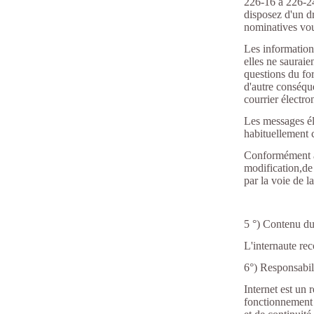
226-16 à 226-24
disposez d'un dr
nominatives vou
Les information
elles ne saurai
questions du for
d'autre conséqu
courrier électr
Les messages él
habituellement c
Conformément à 
modification,de
par la voie de 
5 °) Contenu du
L'internaute rec
6°) Responsabil
Internet est un
fonctionnement r