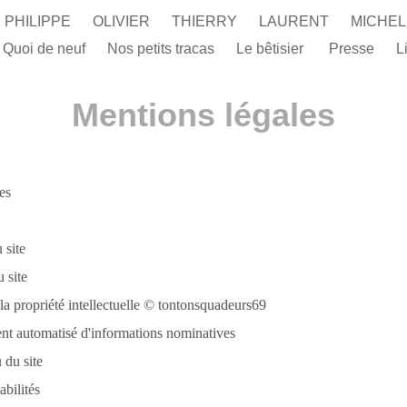
PHILIPPE
OLIVIER
THIERRY
LAURENT
MICHE
Quoi de neuf
Nos petits tracas
Le bêtisier
Presse
L
Mentions légales
les
site
site
propriété intellectuelle © tontonsquadeurs69
automatisé d'informations nominatives
u site
ilités