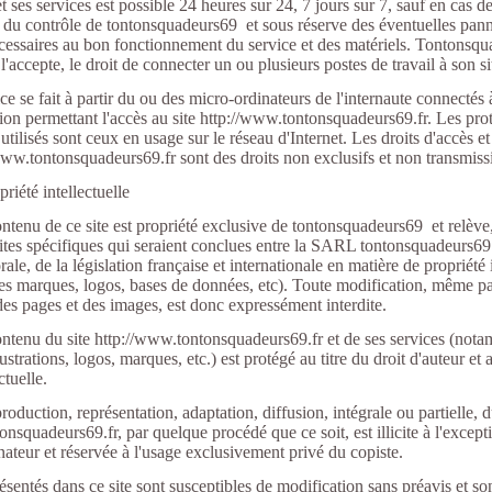
et ses services est possible 24 heures sur 24, 7 jours sur 7, sauf en cas 
du contrôle de tontonsquadeurs69 et sous réserve des éventuelles panne
essaires au bon fonctionnement du service et des matériels. Tontonsq
 l'accepte, le droit de connecter un ou plusieurs postes de travail à son si
ce se fait à partir du ou des micro-ordinateurs de l'internaute connectés
on permettant l'accès au site http://www.tontonsquadeurs69.fr. Les pro
ilisés sont ceux en usage sur le réseau d'Internet. Les droits d'accès et d
/www.tontonsquadeurs69.fr sont des droits non exclusifs et non transmiss
priété intellectuelle
ontenu de ce site est propriété exclusive de tontonsquadeurs69 et relève
ites spécifiques qui seraient conclues entre la SARL tontonsquadeurs69
le, de la législation française et internationale en matière de propriété i
 des marques, logos, bases de données, etc). Toute modification, même pa
des pages et des images, est donc expressément interdite.
contenu du site http://www.tontonsquadeurs69.fr et de ses services (no
ustrations, logos, marques, etc.) est protégé au titre du droit d'auteur et 
ctuelle.
roduction, représentation, adaptation, diffusion, intégrale ou partielle, 
nsquadeurs69.fr, par quelque procédé que ce soit, est illicite à l'excep
nateur et réservée à l'usage exclusivement privé du copiste.
sentés dans ce site sont susceptibles de modification sans préavis et so