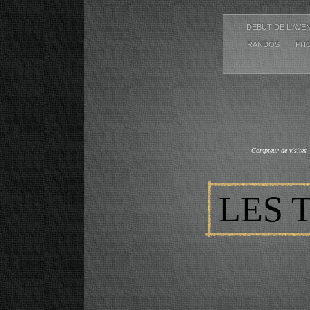
DEBUT DE L'AV
RANDOS
PH
Compteur de visites
LES