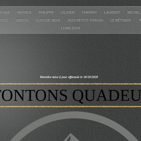
ENTURE
PATRICK
PHILIPPE
OLIVIER
THIERRY
LAURENT
MICHE
OTOS
VIDEOS
QUOI DE NEUF
NOS PETITS TRACAS
LE BÊTISIER
LIVRE D'OR
Dernière mise à jour effectuée le 18/10/2020
TONTONS
QUADEU